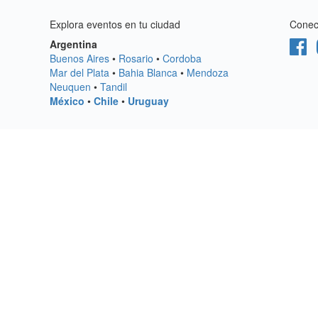
Explora eventos en tu ciudad
Conect
Argentina
Buenos Aires
•
Rosario
•
Cordoba
Mar del Plata
•
Bahia Blanca
•
Mendoza
Neuquen
•
Tandil
México
•
Chile
•
Uruguay