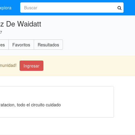
xplora
ez De Waidatt
17
res
Favoritos
Resultados
omunidad!
Ingresar
tacion, todo el circuito cuidado