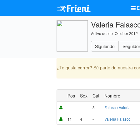
E
Valeria Falasc
Activo desde October 2012
Siguiendo
Seguido
¿Te gusta correr? Sé parte de nuestra c
Pos
Sex
Cat
Nombre
-
-
3
Falasco Valeria
11
4
-
Valeria Falasco