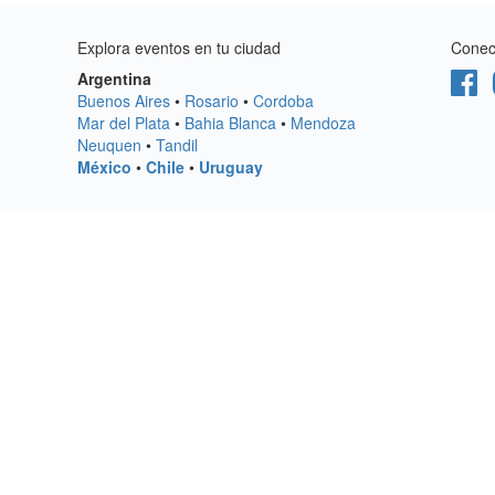
Explora eventos en tu ciudad
Conect
Argentina
Buenos Aires
•
Rosario
•
Cordoba
Mar del Plata
•
Bahia Blanca
•
Mendoza
Neuquen
•
Tandil
México
•
Chile
•
Uruguay