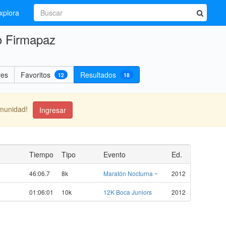
xplora
o Firmapaz
res
Favoritos
Resultados
12
18
omunidad!
Ingresar
Tiempo
Tipo
Evento
Ed.
46:06.7
8k
Maratón Nocturna ~
2012
01:06:01
10k
12K Boca Juniors
2012