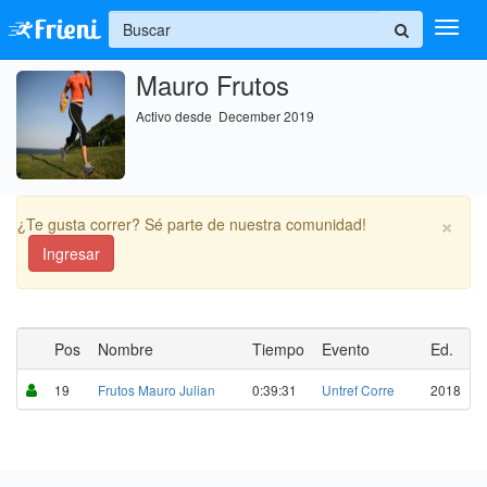
+
Mauro Frutos
Ingresar
Activo desde December 2019
Inicio
Ayuda
×
¿Te gusta correr? Sé parte de nuestra comunidad!
Ingresar
Pos
Nombre
Tiempo
Evento
Ed.
19
Frutos Mauro Julian
0:39:31
Untref Corre
2018