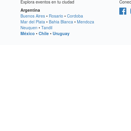
Explora eventos en tu ciudad
Conect
Argentina
Buenos Aires
•
Rosario
•
Cordoba
Mar del Plata
•
Bahia Blanca
•
Mendoza
Neuquen
•
Tandil
México
•
Chile
•
Uruguay