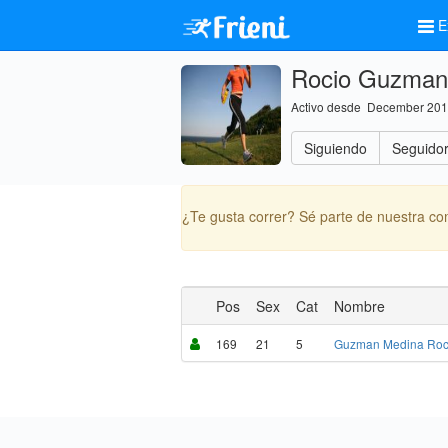
E
Rocio Guzman
Activo desde December 20
Siguiendo
Seguido
¿Te gusta correr? Sé parte de nuestra c
Pos
Sex
Cat
Nombre
169
21
5
Guzman Medina Roc