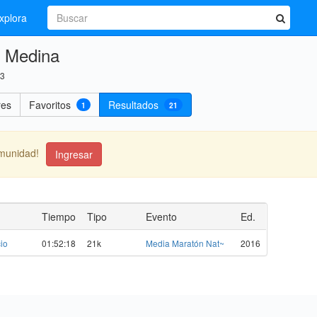
xplora
 Medina
13
res
Favoritos
Resultados
1
21
omunidad!
Ingresar
Tiempo
Tipo
Evento
Ed.
io
01:52:18
21k
Media Maratón Nat~
2016