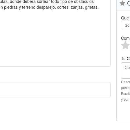
utas, donde deberá sortear todo tipo de obstáculos
C
piedras y terreno desparejo, cortes, zanjas, grietas,
Que 
Como
Tu C
Descr
posib
Escri
y son