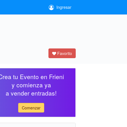
Ingresar
Favorito
Crea tu Evento en Frieni
y comienza ya
a vender entradas!
Comenzar