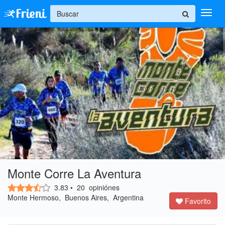
+
Ingresar
Inicio
Ayuda
Monte Corre La Aventura
3.83
•
20
opiniónes
Monte Hermoso, Buenos Aires, Argentina
Favorito