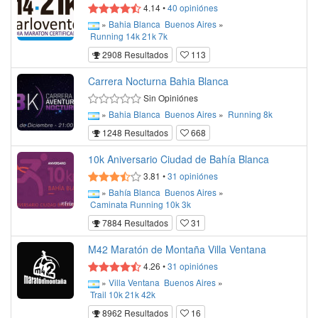
4.14
•
40
opiniónes
»
Bahia Blanca
Buenos Aires
»
Running
14k
21k
7k
2908 Resultados
113
Carrera Nocturna Bahia Blanca
Sin Opiniónes
»
Bahia Blanca
Buenos Aires
»
Running
8k
1248 Resultados
668
10k Aniversario Ciudad de Bahía Blanca
3.81
•
31
opiniónes
»
Bahía Blanca
Buenos Aires
»
Caminata
Running
10k
3k
7884 Resultados
31
M42 Maratón de Montaña Villa Ventana
4.26
•
31
opiniónes
»
Villa Ventana
Buenos Aires
»
Trail
10k
21k
42k
8962 Resultados
16