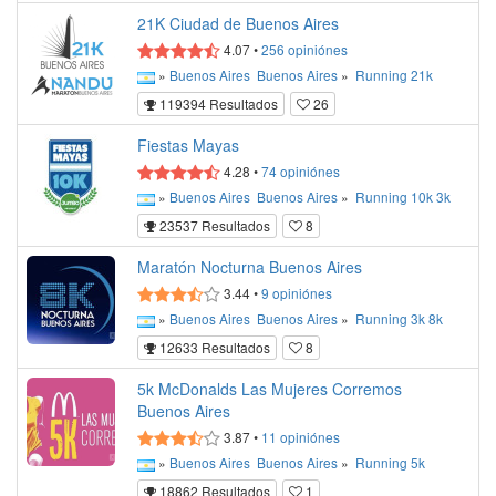
21K Ciudad de Buenos Aires
4.07
•
256
opiniónes
»
Buenos Aires
Buenos Aires
»
Running
21k
119394 Resultados
26
Fiestas Mayas
4.28
•
74
opiniónes
»
Buenos Aires
Buenos Aires
»
Running
10k
3k
23537 Resultados
8
Maratón Nocturna Buenos Aires
3.44
•
9
opiniónes
»
Buenos Aires
Buenos Aires
»
Running
3k
8k
12633 Resultados
8
5k McDonalds Las Mujeres Corremos
Buenos Aires
3.87
•
11
opiniónes
»
Buenos Aires
Buenos Aires
»
Running
5k
18862 Resultados
1