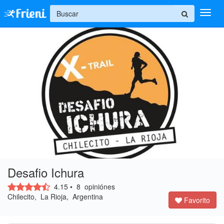
+
Ingresar
Inicio
Ayuda
Desafio Ichura
4.15
•
8
opiniónes
Chilecito, La Rioja, Argentina
Favorito