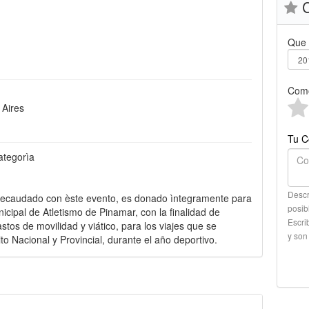
C
Que 
Como
 Aires
Tu C
ategorìa
Descr
o recaudado con èste evento, es donado ìntegramente para
posib
icipal de Atletismo de Pinamar, con la finalidad de
Escri
stos de movilidad y viático, para los viajes que se
y son
uito Nacional y Provincial, durante el año deportivo.