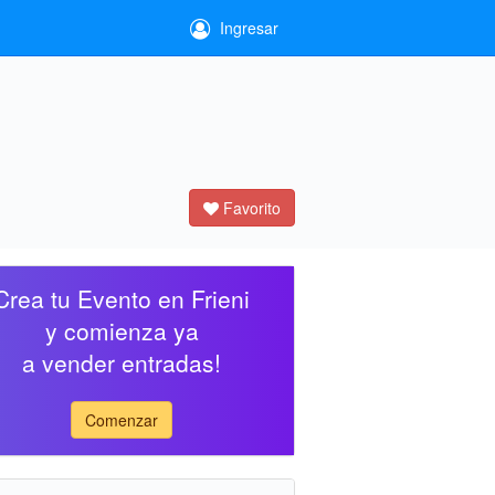
Ingresar
Favorito
Crea tu Evento en Frieni
y comienza ya
a vender entradas!
Comenzar