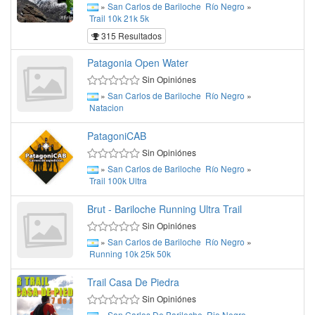
»
San Carlos de Bariloche
Río Negro
»
Trail
10k
21k
5k
315 Resultados
Patagonia Open Water
Sin Opiniónes
»
San Carlos de Bariloche
Río Negro
»
Natacion
PatagoniCAB
Sin Opiniónes
»
San Carlos de Bariloche
Río Negro
»
Trail
100k
Ultra
Brut - Bariloche Running Ultra Trail
Sin Opiniónes
»
San Carlos de Bariloche
Río Negro
»
Running
10k
25k
50k
Trail Casa De Piedra
Sin Opiniónes
»
San Carlos De Bariloche
Rio Negro
»