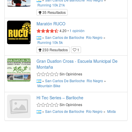
Running
10k
21k
35 Resultados
Maratón RUCO
4.20
•
1
opinión
»
San Carlos de Bariloche
Río Negro
»
Running
10k
5k
233 Resultados
1
Gran Duatlon Cross - Escuela Municipal De
Montaña
Sin Opiniónes
»
San Carlos De Bariloche
Rio Negro
»
Mountain Bike
Hi Tec Series – Bariloche
Sin Opiniónes
»
San Carlos de Bariloche
Río Negro
»
Mixta