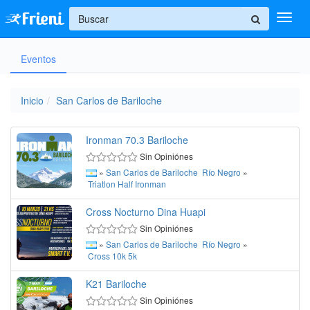
+
Eventos
Ingresar
Inicio
Inicio
San Carlos de Bariloche
Ayuda
Ironman 70.3 Bariloche
Sin Opiniónes
»
San Carlos de Bariloche
Río Negro
»
Triatlon
Half Ironman
Cross Nocturno Dina Huapi
Sin Opiniónes
»
San Carlos de Bariloche
Río Negro
»
Cross
10k
5k
K21 Bariloche
Sin Opiniónes