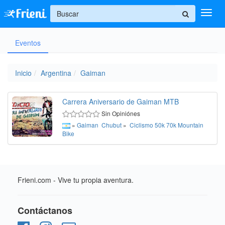
+
Eventos
Ingresar
Inicio
Inicio
Argentina
Gaiman
Ayuda
Carrera Aniversario de Gaiman MTB
Sin Opiniónes
»
Gaiman
Chubut
»
Ciclismo
50k
70k
Mountain
Bike
Frieni.com - Vive tu propia aventura.
Contáctanos