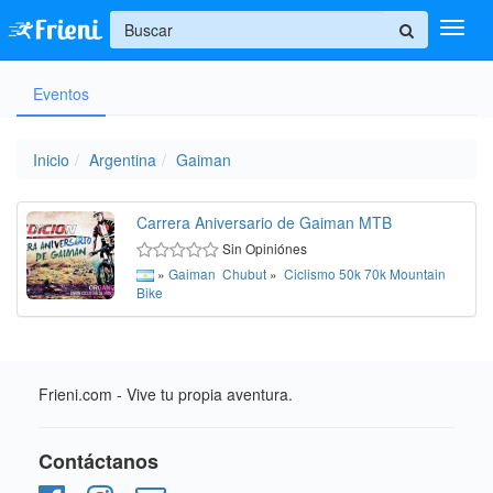
+
Eventos
Ingresar
Inicio
Inicio
Argentina
Gaiman
Ayuda
Carrera Aniversario de Gaiman MTB
Sin Opiniónes
»
Gaiman
Chubut
»
Ciclismo
50k
70k
Mountain
Bike
Frieni.com - Vive tu propia aventura.
Contáctanos