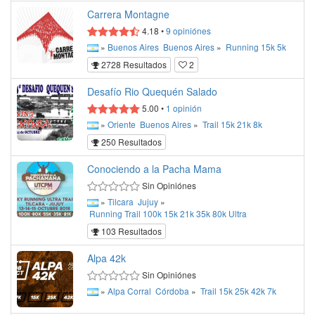
Carrera Montagne
4.18
•
9
opiniónes
»
Buenos Aires
Buenos Aires
»
Running
15k
5k
2728 Resultados
2
Desafío Rio Quequén Salado
5.00
•
1
opinión
»
Oriente
Buenos Aires
»
Trail
15k
21k
8k
250 Resultados
Conociendo a la Pacha Mama
Sin Opiniónes
»
Tilcara
Jujuy
»
Running
Trail
100k
15k
21k
35k
80k
Ultra
103 Resultados
Alpa 42k
Sin Opiniónes
»
Alpa Corral
Córdoba
»
Trail
15k
25k
42k
7k