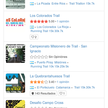
»
La Picada
Entre Ríos
»
Trail
Triatlon
15k
7k
Los Colorados Trail
5.00
•
1
opinión
»
Los Colorados
La Rioja
»
Running
Trail
15k
30k
7k
2
Campeonato Misionero de Trail - San
Ignacio
Sin Opiniónes
»
Puerto Piray
Misiónes
»
Running
Trail
10k
15k
25k
5k
La Quebrantahuesos Trail
3.40
•
1
opinión
»
El Portezuelo
Catamarca
»
Trail
15k
30k
7k
143 Resultados
1
Desafio Campo Cross