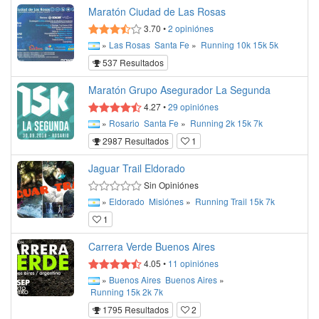
Maratón Ciudad de Las Rosas
3.70
•
2
opiniónes
»
Las Rosas
Santa Fe
»
Running
10k
15k
5k
537 Resultados
Maratón Grupo Asegurador La Segunda
4.27
•
29
opiniónes
»
Rosario
Santa Fe
»
Running
2k
15k
7k
2987 Resultados
1
Jaguar Trail Eldorado
Sin Opiniónes
»
Eldorado
Misiónes
»
Running
Trail
15k
7k
1
Carrera Verde Buenos Aires
4.05
•
11
opiniónes
»
Buenos Aires
Buenos Aires
»
Running
15k
2k
7k
1795 Resultados
2