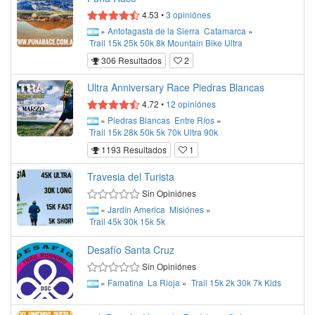
4.53
•
3
opiniónes
»
Antofagasta de la Sierra
Catamarca
»
Trail
15k
25k
50k
8k
Mountain Bike
Ultra
306 Resultados
2
Ultra Anniversary Race Piedras Blancas
4.72
•
12
opiniónes
»
Piedras Blancas
Entre Ríos
»
Trail
15k
28k
50k
5k
70k
Ultra
90k
1193 Resultados
1
Travesia del Turista
Sin Opiniónes
»
Jardín America
Misiónes
»
Trail
45k
30k
15k
5k
Desafío Santa Cruz
Sin Opiniónes
»
Famatina
La Rioja
»
Trail
15k
2k
30k
7k
Kids