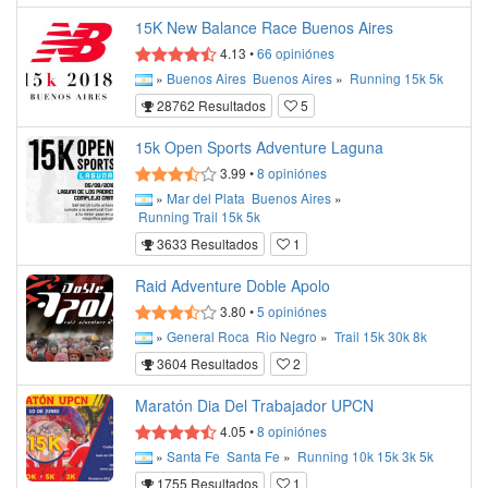
15K New Balance Race Buenos Aires
4.13
•
66
opiniónes
»
Buenos Aires
Buenos Aires
»
Running
15k
5k
28762 Resultados
5
15k Open Sports Adventure Laguna
3.99
•
8
opiniónes
»
Mar del Plata
Buenos Aires
»
Running
Trail
15k
5k
3633 Resultados
1
Raid Adventure Doble Apolo
3.80
•
5
opiniónes
»
General Roca
Rio Negro
»
Trail
15k
30k
8k
3604 Resultados
2
Maratón Dia Del Trabajador UPCN
4.05
•
8
opiniónes
»
Santa Fe
Santa Fe
»
Running
10k
15k
3k
5k
1755 Resultados
1