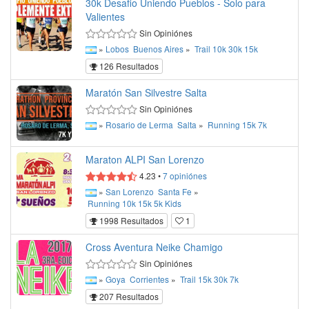
30k Desafio Uniendo Pueblos - Solo para
Valientes
Sin Opiniónes
»
Lobos
Buenos Aires
»
Trail
10k
30k
15k
126 Resultados
Maratón San Silvestre Salta
Sin Opiniónes
»
Rosario de Lerma
Salta
»
Running
15k
7k
Maraton ALPI San Lorenzo
4.23
•
7
opiniónes
»
San Lorenzo
Santa Fe
»
Running
10k
15k
5k
Kids
1998 Resultados
1
Cross Aventura Neike Chamigo
Sin Opiniónes
»
Goya
Corrientes
»
Trail
15k
30k
7k
207 Resultados