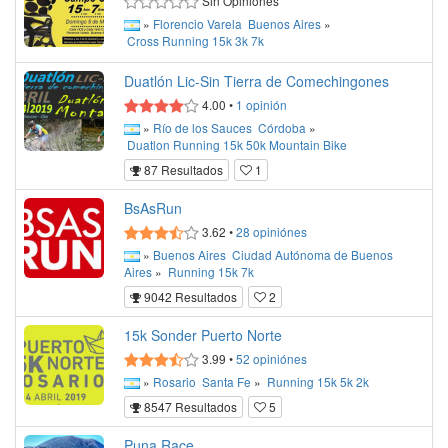
Sin Opiniónes
»
Florencio Varela
Buenos Aires
»
Cross
Running
15k
3k
7k
Duatlón Lic-Sin Tierra de Comechingones
4.00
•
1
opinión
»
Río de los Sauces
Córdoba
»
Duatlon
Running
15k
50k
Mountain Bike
87 Resultados
1
BsAsRun
3.62
•
28
opiniónes
»
Buenos Aires
Ciudad Autónoma de Buenos
Aires
»
Running
15k
7k
9042 Resultados
2
15k Sonder Puerto Norte
3.99
•
52
opiniónes
»
Rosario
Santa Fe
»
Running
15k
5k
2k
8547 Resultados
5
Puna Race