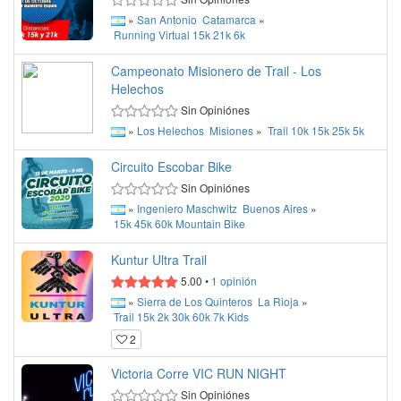
»
San Antonio
Catamarca
»
Running
Virtual
15k
21k
6k
Campeonato Misionero de Trail - Los
Helechos
Sin Opiniónes
»
Los Helechos
Misiones
»
Trail
10k
15k
25k
5k
Circuito Escobar Bike
Sin Opiniónes
»
Ingeniero Maschwitz
Buenos Aires
»
15k
45k
60k
Mountain Bike
Kuntur Ultra Trail
5.00
•
1
opinión
»
Sierra de Los Quinteros
La Rioja
»
Trail
15k
2k
30k
60k
7k
Kids
2
Victoria Corre VIC RUN NIGHT
Sin Opiniónes