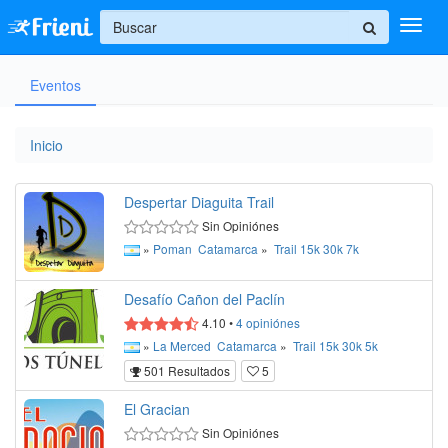
+
Eventos
Ingresar
Inicio
Inicio
Ayuda
Despertar Diaguita Trail
Sin Opiniónes
»
Poman
Catamarca
»
Trail
15k
30k
7k
Desafío Cañon del Paclín
4.10
•
4
opiniónes
»
La Merced
Catamarca
»
Trail
15k
30k
5k
501 Resultados
5
El Gracian
Sin Opiniónes