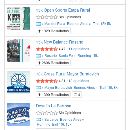
15k Open Sports Etapa Rural
Sin Opiniónes
»
Mar del Plata
Buenos Aires
»
Trail
15k
5k
1929 Resultados
15k New Balance Rosario
4.47
•
11
opiniónes
»
Rosario
Santa Fe
»
Running
15k
2606 Resultados
16k Cross Rural Mayor Buratovich
4.81
•
13
opiniónes
»
Mayor Buratovich
Buenos Aires
»
Trail
15k
8k
1390 Resultados
4
Desafio La Barrosa
Sin Opiniónes
»
Balcarce
Buenos Aires
»
Running
Trail
10k
15k