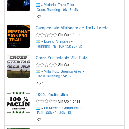
»
Victoria
Entre Ríos
»
Cross
Running
10k
15k
5k
1
Campeonato Misionero de Trail - Loreto
Sin Opiniónes
»
Loreto
Misiónes
»
Running
Trail
10k
15k
25k
5k
Cross Sustentable Villa Ruiz
Sin Opiniónes
»
Villa Ruiz
Buenos Aires
»
Cross
Running
15k
5k
1
100% Paclin Ultra
Sin Opiniónes
»
La Merced
Catamarca
»
Trail
100k
42k
30k
15k
1