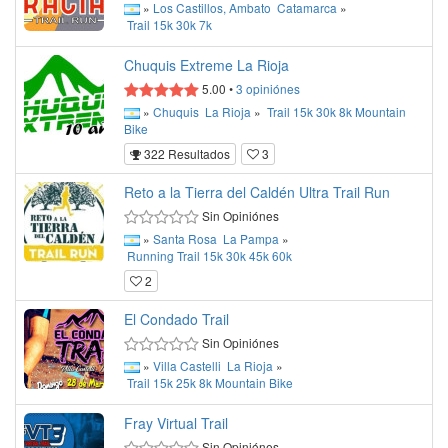
»
Los Castillos, Ambato
Catamarca
»
Trail
15k
30k
7k
Chuquis Extreme La Rioja
5.00
•
3
opiniónes
»
Chuquis
La Rioja
»
Trail
15k
30k
8k
Mountain
Bike
322 Resultados
3
Reto a la Tierra del Caldén Ultra Trail Run
Sin Opiniónes
»
Santa Rosa
La Pampa
»
Running
Trail
15k
30k
45k
60k
2
El Condado Trail
Sin Opiniónes
»
Villa Castelli
La Rioja
»
Trail
15k
25k
8k
Mountain Bike
Fray Virtual Trail
Sin Opiniónes