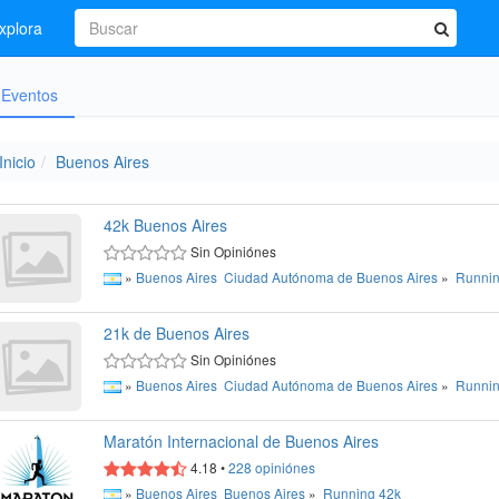
xplora
Eventos
Inicio
Buenos Aires
42k Buenos Aires
Sin Opiniónes
»
Buenos Aires
Ciudad Autónoma de Buenos Aires
»
Runni
21k de Buenos Aires
Sin Opiniónes
»
Buenos Aires
Ciudad Autónoma de Buenos Aires
»
Runni
Maratón Internacional de Buenos Aires
4.18
•
228
opiniónes
»
Buenos Aires
Buenos Aires
»
Running
42k