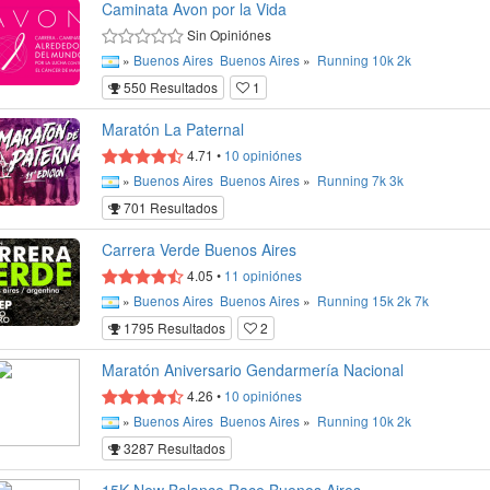
Caminata Avon por la Vida
Sin Opiniónes
»
Buenos Aires
Buenos Aires
»
Running
10k
2k
550 Resultados
1
Maratón La Paternal
4.71
•
10
opiniónes
»
Buenos Aires
Buenos Aires
»
Running
7k
3k
701 Resultados
Carrera Verde Buenos Aires
4.05
•
11
opiniónes
»
Buenos Aires
Buenos Aires
»
Running
15k
2k
7k
1795 Resultados
2
Maratón Aniversario Gendarmería Nacional
4.26
•
10
opiniónes
»
Buenos Aires
Buenos Aires
»
Running
10k
2k
3287 Resultados