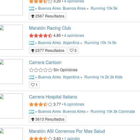
3.20
•
4
opiniónes
»
Buenos Aires
Buenos Aires
»
Running
10k
5k
2567 Resultados
Maratón Racing Club
4.85
•
4
opiniónes
»
Buenos Aires
Argentina
»
Running
10k
1k
5k
2377 Resultados
3
Carrera Cartoon
Sin Opiniónes
»
Buenos Aires
Argentina
»
Running
1k
2k
3k
Kids
1
Carrera Hospital Italiano
3.77
•
6
opiniónes
»
Buenos Aires
Buenos Aires
»
Running
10k
3k
Caminata
3613 Resultados
Maratón ASI Corremos Por Mas Salud
3.60
•
1
opinión