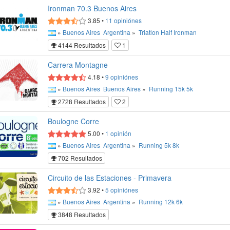
Ironman 70.3 Buenos Aires
3.85
•
11
opiniónes
»
Buenos Aires
Argentina
»
Triatlon
Half Ironman
4144 Resultados
1
Carrera Montagne
4.18
•
9
opiniónes
»
Buenos Aires
Buenos Aires
»
Running
15k
5k
2728 Resultados
2
Boulogne Corre
5.00
•
1
opinión
»
Buenos Aires
Argentina
»
Running
5k
8k
702 Resultados
Circuito de las Estaciones - Primavera
3.92
•
5
opiniónes
»
Buenos Aires
Argentina
»
Running
12k
6k
3848 Resultados