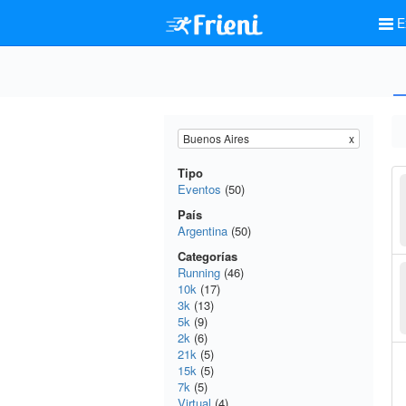
E
Buenos Aires
x
Tipo
Eventos
(50)
País
Argentina
(50)
Categorías
Running
(46)
10k
(17)
3k
(13)
5k
(9)
2k
(6)
21k
(5)
15k
(5)
7k
(5)
Virtual
(4)