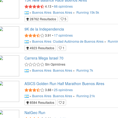
15K New Balance Race Buenos Aires
4.13
•
66
opiniónes
»
Buenos Aires
Buenos Aires
»
Running
15k
5k
28762 Resultados
5
9K de la Independencia
3.91
•
17
opiniónes
»
Buenos Aires
Ciudad Autónoma de Buenos Aires
»
Runni
4923 Resultados
1
Carrera Mega Israel 70
Sin Opiniónes
»
Buenos Aires
Buenos Aires
»
Running
7k
ASICS Golden Run Half Marathon Buenos Aires
3.88
•
25
opiniónes
»
Buenos Aires
Buenos Aires
»
Running
21k
8584 Resultados
2
NatGeo Run