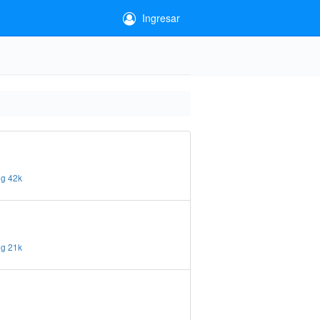
Ingresar
ng
42k
ng
21k