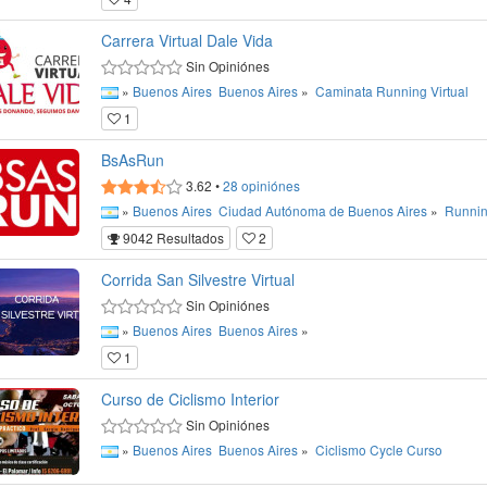
Carrera Virtual Dale Vida
Sin Opiniónes
»
Buenos Aires
Buenos Aires
»
Caminata
Running
Virtual
1
BsAsRun
3.62
•
28
opiniónes
»
Buenos Aires
Ciudad Autónoma de Buenos Aires
»
Runni
9042 Resultados
2
Corrida San Silvestre Virtual
Sin Opiniónes
»
Buenos Aires
Buenos Aires
»
1
Curso de Ciclismo Interior
Sin Opiniónes
»
Buenos Aires
Buenos Aires
»
Ciclismo
Cycle
Curso