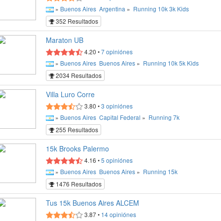
»
Buenos Aires
Argentina
»
Running
10k
3k
Kids
352 Resultados
Maraton UB
4.20
•
7
opiniónes
»
Buenos Aires
Buenos Aires
»
Running
10k
5k
Kids
2034 Resultados
Villa Luro Corre
3.80
•
3
opiniónes
»
Buenos Aires
Capital Federal
»
Running
7k
255 Resultados
15k Brooks Palermo
4.16
•
5
opiniónes
»
Buenos Aires
Buenos Aires
»
Running
15k
1476 Resultados
Tus 15k Buenos Aires ALCEM
3.87
•
14
opiniónes