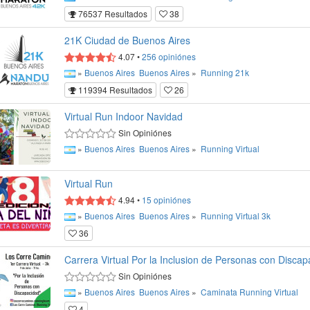
76537 Resultados
38
21K Ciudad de Buenos Aires
4.07
•
256
opiniónes
»
Buenos Aires
Buenos Aires
»
Running
21k
119394 Resultados
26
Virtual Run Indoor Navidad
Sin Opiniónes
»
Buenos Aires
Buenos Aires
»
Running
Virtual
Virtual Run
4.94
•
15
opiniónes
»
Buenos Aires
Buenos Aires
»
Running
Virtual
3k
36
Carrera Virtual Por la Inclusion de Personas con Discap
Sin Opiniónes
»
Buenos Aires
Buenos Aires
»
Caminata
Running
Virtual
4