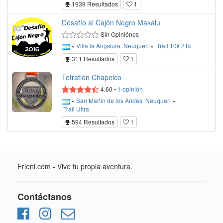
1939 Resultados
1
Desafío al Cajón Negro Makalu
Sin Opiniónes
»
Villa la Angstura
Neuquen
»
Trail
10k
21k
311 Resultados
1
Tetratlón Chapelco
4.60
•
1
opinión
»
San Martin de los Andes
Neuquen
»
Trail
Ultra
594 Resultados
1
Frieni.com - Vive tu propia aventura.
Contáctanos