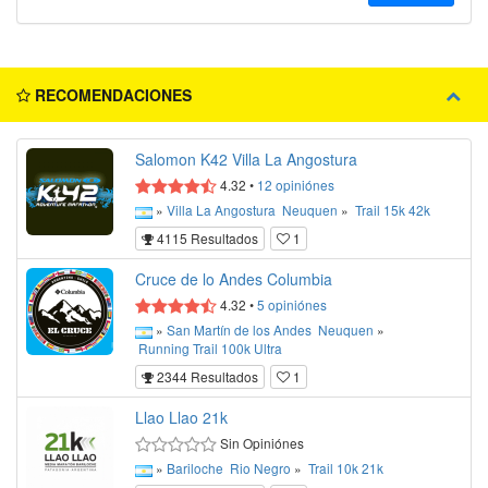
RECOMENDACIONES
Salomon K42 Villa La Angostura
4.32
•
12
opiniónes
»
Villa La Angostura
Neuquen
»
Trail
15k
42k
4115 Resultados
1
Cruce de lo Andes Columbia
4.32
•
5
opiniónes
»
San Martín de los Andes
Neuquen
»
Running
Trail
100k
Ultra
2344 Resultados
1
Llao Llao 21k
Sin Opiniónes
»
Bariloche
Rio Negro
»
Trail
10k
21k