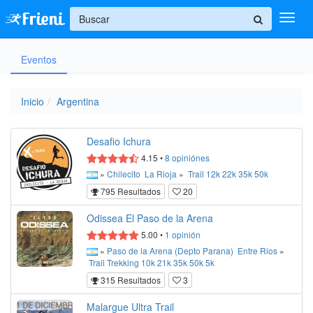
+
Eventos
Ingresar
Inicio
Inicio
Argentina
Ayuda
Desafio Ichura
4.15
•
8
opiniónes
»
Chilecito
La Rioja
»
Trail
12k
22k
35k
50k
795 Resultados
20
Odissea El Paso de la Arena
5.00
•
1
opinión
»
Paso de la Arena (Depto Parana)
Entre Rios
»
Trail
Trekking
10k
21k
35k
50k
5k
315 Resultados
3
Malargue Ultra Trail