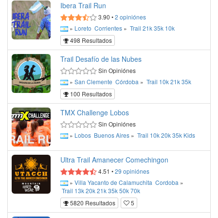
Ibera Trail Run
3.90
•
2
opiniónes
»
Loreto
Corrientes
»
Trail
21k
35k
10k
498 Resultados
Trail Desafío de las Nubes
Sin Opiniónes
»
San Clemente
Córdoba
»
Trail
10k
21k
35k
100 Resultados
TMX Challenge Lobos
Sin Opiniónes
»
Lobos
Buenos Aires
»
Trail
10k
20k
35k
Kids
Ultra Trail Amanecer Comechingon
4.51
•
29
opiniónes
»
Villa Yacanto de Calamuchita
Cordoba
»
Trail
13k
20k
21k
35k
50k
70k
5820 Resultados
5