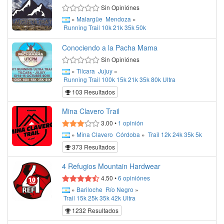
Sin Opiniónes
»
Malargüe
Mendoza
»
Running
Trail
10k
21k
35k
50k
Conociendo a la Pacha Mama
Sin Opiniónes
»
Tilcara
Jujuy
»
Running
Trail
100k
15k
21k
35k
80k
Ultra
103 Resultados
Mina Clavero Trail
3.00
•
1
opinión
»
Mina Clavero
Córdoba
»
Trail
12k
24k
35k
5k
373 Resultados
4 Refugios Mountain Hardwear
4.50
•
6
opiniónes
»
Bariloche
Río Negro
»
Trail
15k
25k
35k
42k
Ultra
1232 Resultados