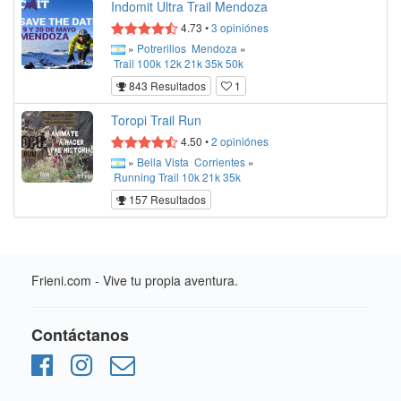
Indomit Ultra Trail Mendoza
4.73
•
3
opiniónes
»
Potrerillos
Mendoza
»
Trail
100k
12k
21k
35k
50k
843 Resultados
1
Toropi Trail Run
4.50
•
2
opiniónes
»
Bella Vista
Corrientes
»
Running
Trail
10k
21k
35k
157 Resultados
Frieni.com - Vive tu propia aventura.
Contáctanos