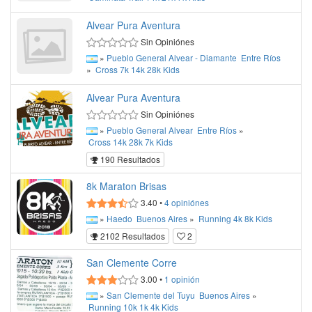
Alvear Pura Aventura
Sin Opiniónes
»
Pueblo General Alvear - Diamante
Entre Ríos
»
Cross
7k
14k
28k
Kids
Alvear Pura Aventura
Sin Opiniónes
»
Pueblo General Alvear
Entre Ríos
»
Cross
14k
28k
7k
Kids
190 Resultados
8k Maraton Brisas
3.40
•
4
opiniónes
»
Haedo
Buenos Aires
»
Running
4k
8k
Kids
2102 Resultados
2
San Clemente Corre
3.00
•
1
opinión
»
San Clemente del Tuyu
Buenos Aires
»
Running
10k
1k
4k
Kids