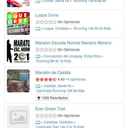
»
Funes
Santa Fe
»
Running
10k
Kids
4k
Luque Corre
Sin Opiniónes
»
Luque
Córdoba
»
Running
10k
5k
2k
Kids
Maraton Escuela Normal Mariano Moreno
Sin Opiniónes
»
Concepción del Uruguay
Entre Ríos
»
Running
8k
4k
1k
Kids
Maratón de Casilda
4.40
•
4
opiniónes
»
Casilda
Santa Fe
»
Caminata
Running
10k
5k
Kids
1266 Resultados
Ever Green Trail
Sin Opiniónes
»
Córdoba
Córdoba
»
Caminata
Trail
14k
21k
7k
Kids