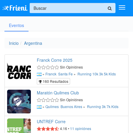
+
Eventos
Ingresar
Inicio
Inicio
Argentina
Ayuda
Franck Corre 2025
Sin Opiniónes
»
Franck
Santa Fe
»
Running
10k
3k
5k
Kids
160 Resultados
Maratón Quilmes Club
Sin Opiniónes
»
Quilmes
Buenos Aires
»
Running
3k
7k
Kids
UNTREF Corre
4.16
•
11
opiniónes