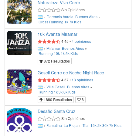
Naturaleza Viva Corre
Sin Opiniónes
»
Florencio Varela
Buenos Aires
»
Cross
Running
1k
7k
Kids
10k Avanza Miramar
4.45
•
4
opiniónes
»
Miramar
Buenos Aires
»
Running
10k
1k
5k
Kids
872 Resultados
Gesell Corre de Noche Night Race
4.57
•
13
opiniónes
»
Villa Gesell
Buenos Aires
»
Running
1k
3k
6k
Kids
1880 Resultados
6
Desafío Santa Cruz
Sin Opiniónes
»
Famatina
La Rioja
»
Trail
15k
2k
30k
7k
Kids