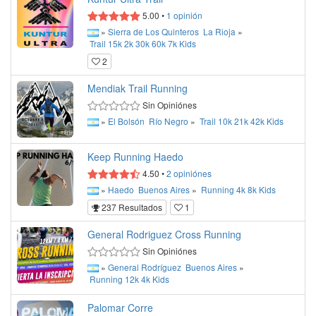
5.00
•
1
opinión
»
Sierra de Los Quinteros
La Rioja
»
Trail
15k
2k
30k
60k
7k
Kids
2
Mendiak Trail Running
Sin Opiniónes
»
El Bolsón
Río Negro
»
Trail
10k
21k
42k
Kids
Keep Running Haedo
4.50
•
2
opiniónes
»
Haedo
Buenos Aires
»
Running
4k
8k
Kids
237 Resultados
1
General Rodriguez Cross Running
Sin Opiniónes
»
General Rodríguez
Buenos Aires
»
Running
12k
4k
Kids
Palomar Corre