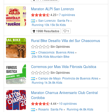
Maraton ALPI San Lorenzo
4.23
•
7
opiniónes
»
San Lorenzo
Santa Fe
»
Running
10k
15k
5k
Kids
1998 Resultados
1
Rural Bike Desafío Villa del Sur Chascomus
Sin Opiniónes
»
Chascomús
Buenos Aires
»
25k
50k
Kids
Mountain Bike
Corremos por Mas Vida Fibrosis Quística
Sin Opiniónes
»
Campo de Mayo
Provincia de Buenos Aires
»
Running
1k
3k
8k
Kids
Maraton Charrua Aniversario Club Central
Cordoba
4.44
•
10
opiniónes
»
Rosario
Santa Fe
»
Running
4k
8k
Kids