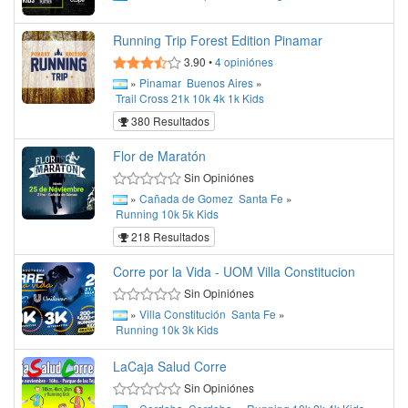
Running Trip Forest Edition Pinamar
3.90
•
4
opiniónes
»
Pinamar
Buenos Aires
»
Trail
Cross
21k
10k
4k
1k
Kids
380 Resultados
Flor de Maratón
Sin Opiniónes
»
Cañada de Gomez
Santa Fe
»
Running
10k
5k
Kids
218 Resultados
Corre por la Vida - UOM Villa Constitucion
Sin Opiniónes
»
Villa Constitución
Santa Fe
»
Running
10k
3k
Kids
LaCaja Salud Corre
Sin Opiniónes