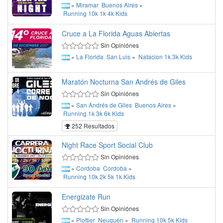
»
Miramar
Buenos Aires
»
Running
10k
1k
4k
Kids
Cruce a La Florida Aguas Abiertas
Sin Opiniónes
»
La Florida
San Luis
»
Natacion
1k
3k
Kids
Maratón Nocturna San Andrés de Giles
Sin Opiniónes
»
San Andrés de Giles
Buenos Aires
»
Running
1k
3k
6k
Kids
252 Resultados
Night Race Sport Social Club
Sin Opiniónes
»
Cordoba
Cordoba
»
Running
10k
2k
5k
1k
Kids
Energizate Run
Sin Opiniónes
»
Plottier
Neuquén
»
Running
10k
5k
Kids