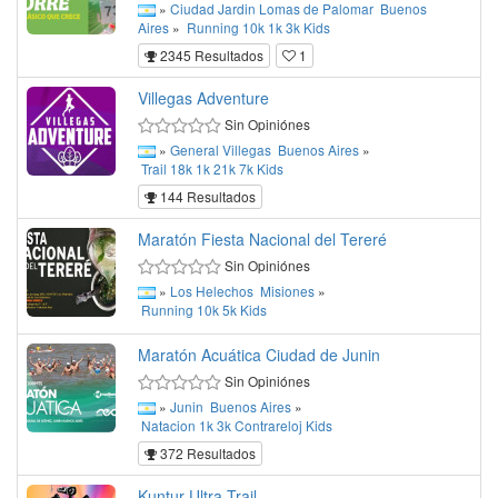
»
Ciudad Jardin Lomas de Palomar
Buenos
Aires
»
Running
10k
1k
3k
Kids
2345 Resultados
1
Villegas Adventure
Sin Opiniónes
»
General Villegas
Buenos Aires
»
Trail
18k
1k
21k
7k
Kids
144 Resultados
Maratón Fiesta Nacional del Tereré
Sin Opiniónes
»
Los Helechos
Misiones
»
Running
10k
5k
Kids
Maratón Acuática Ciudad de Junin
Sin Opiniónes
»
Junin
Buenos Aires
»
Natacion
1k
3k
Contrareloj
Kids
372 Resultados
Kuntur Ultra Trail