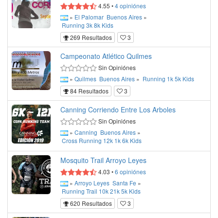
4.55
•
4
opiniónes
»
El Palomar
Buenos Aires
»
Running
3k
8k
Kids
269 Resultados
3
Campeonato Atlético Quilmes
Sin Opiniónes
»
Quilmes
Buenos Aires
»
Running
1k
5k
Kids
84 Resultados
3
Canning Corriendo Entre Los Arboles
Sin Opiniónes
»
Canning
Buenos Aires
»
Cross
Running
12k
1k
6k
Kids
Mosquito Trail Arroyo Leyes
4.03
•
6
opiniónes
»
Arroyo Leyes
Santa Fe
»
Running
Trail
10k
21k
5k
Kids
620 Resultados
3