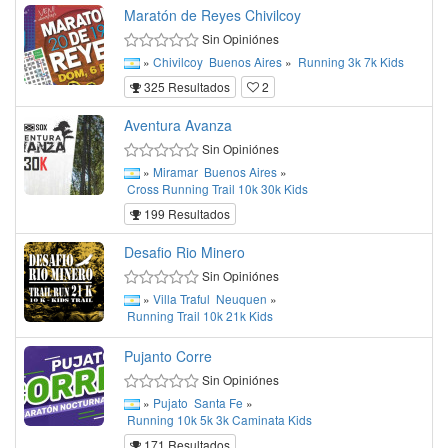
Maratón de Reyes Chivilcoy
Sin Opiniónes
»
Chivilcoy
Buenos Aires
»
Running
3k
7k
Kids
325 Resultados
2
Aventura Avanza
Sin Opiniónes
»
Miramar
Buenos Aires
»
Cross
Running
Trail
10k
30k
Kids
199 Resultados
Desafio Rio Minero
Sin Opiniónes
»
Villa Traful
Neuquen
»
Running
Trail
10k
21k
Kids
Pujanto Corre
Sin Opiniónes
»
Pujato
Santa Fe
»
Running
10k
5k
3k
Caminata
Kids
171 Resultados