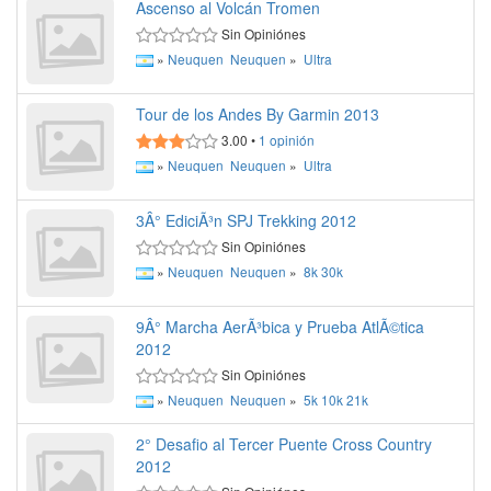
Ascenso al Volcán Tromen
Sin Opiniónes
»
Neuquen
Neuquen
»
Ultra
Tour de los Andes By Garmin 2013
3.00
•
1
opinión
»
Neuquen
Neuquen
»
Ultra
3Â° EdiciÃ³n SPJ Trekking 2012
Sin Opiniónes
»
Neuquen
Neuquen
»
8k
30k
9Â° Marcha AerÃ³bica y Prueba AtlÃ©tica
2012
Sin Opiniónes
»
Neuquen
Neuquen
»
5k
10k
21k
2° Desafio al Tercer Puente Cross Country
2012