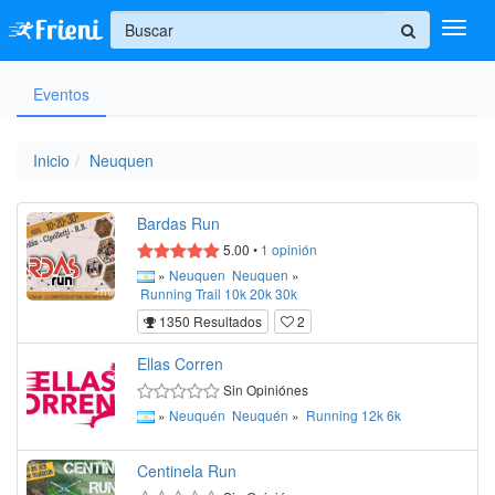
+
Eventos
Ingresar
Inicio
Inicio
Neuquen
Ayuda
Bardas Run
5.00
•
1
opinión
»
Neuquen
Neuquen
»
Running
Trail
10k
20k
30k
1350 Resultados
2
Ellas Corren
Sin Opiniónes
»
Neuquén
Neuquén
»
Running
12k
6k
Centinela Run