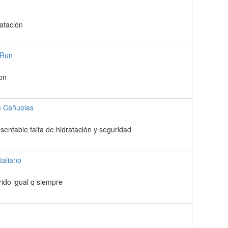
atación
 Run
on
e Cañuelas
entable falta de hidratación y seguridad
taliano
rido igual q siempre