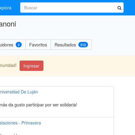
xplora
anoni
uidores
Favoritos
Resultados
2
512
omunidad!
Ingresar
niversidad De Luján
s da gusto participar por ser solidaria!
staciones - Primavera