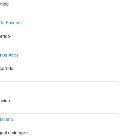
rrido
 De Escobar
rrido
nos Aires
corrido
acion
taliano
gual q siempre