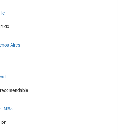
lle
rrido
enos Aires
nal
r recomendable
el Niño
ción