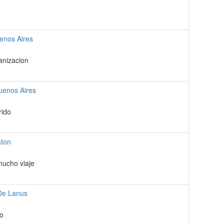
enos Aires
anizacion
uenos Aires
rido
aton
mucho viaje
De Lanus
do